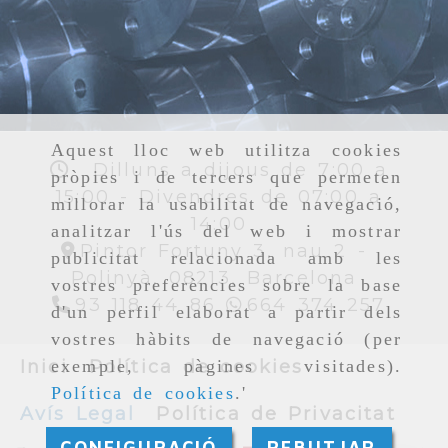
Aquest lloc web utilitza cookies
Dilluns a dijous de 7:00 a
pròpies i de tercers que permeten
15:00 - Divendres de 07:00 a
millorar la usabilitat de navegació,
14:00
analitzar l'ús del web i mostrar
Pintor Fortuny 3, nau 2 -
publicitat relacionada amb les
Polinyà,
08213,
Barcelona
vostres preferències sobre la base
93 118 44 86
664 374 257
d'un perfil elaborat a partir dels
vostres hàbits de navegació (per
Inici
Política de cookies
exemple, pàgines visitades).
Política de cookies
.'
Avís Legal
Política de Privacitat
CONFIGURACIÓ
REBUTJAR