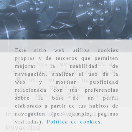
Este sitio web utiliza cookies
propias y de terceros que permiten
Lunes a jueves de 7:00 a
mejorar la usabilidad de
15:00 - Viernes de 07:00 a 14:00
navegación, analizar el uso de la
Pintor Fortuny 3, nave 2 -
web y mostrar publicidad
Polinyà,
08213,
Barcelona
relacionada con tus preferencias
93 118 44 86
664 374 257
sobre la base de un perfil
elaborado a partir de tus hábitos de
Inicio
Cookies
Aviso Legal
navegación (por ejemplo, páginas
visitadas).
Política de cookies
.
Privacidad