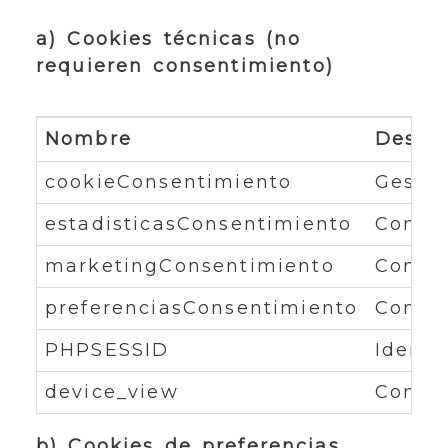
a) Cookies técnicas (no
requieren consentimiento)
Nombre
Descri
cookieConsentimiento
Gestio
estadisticasConsentimiento
Contro
marketingConsentimiento
Contro
preferenciasConsentimiento
Contro
PHPSESSID
Identi
device_view
Contro
b) Cookies de preferencias