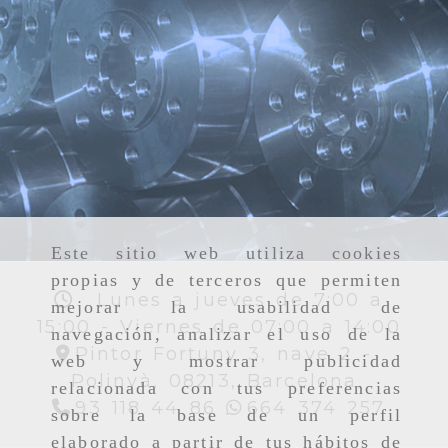
Este sitio web utiliza cookies
propias y de terceros que permiten
Lunes a jueves de 7:00 a
mejorar la usabilidad de
15:00 - Viernes de 07:00 a 14:00
navegación, analizar el uso de la
Pintor Fortuny 3, nave 2 -
web y mostrar publicidad
Polinyà,
08213,
Barcelona
relacionada con tus preferencias
93 118 44 86
664 374 257
sobre la base de un perfil
elaborado a partir de tus hábitos de